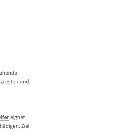
stehende
rzresten und
ifer
eignet
hädigen. Ziel