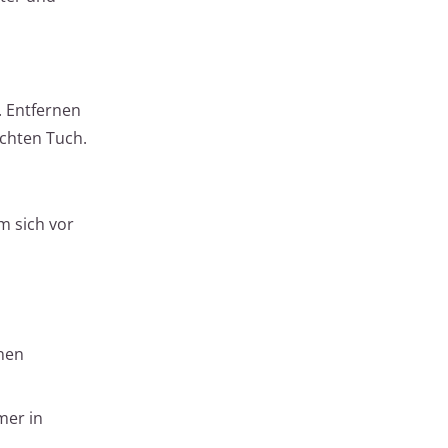
. Entfernen
chten Tuch.
m sich vor
enen
mer in