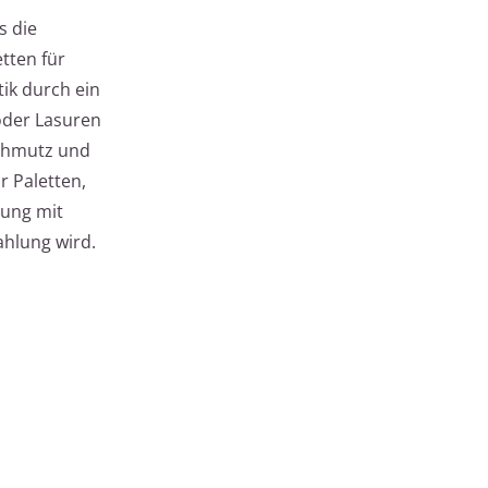
s die
etten für
ik durch ein
oder Lasuren
Schmutz und
r Paletten,
lung mit
ahlung wird.