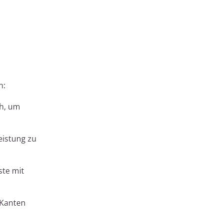
n:
ch, um
eistung zu
ste mit
 Kanten