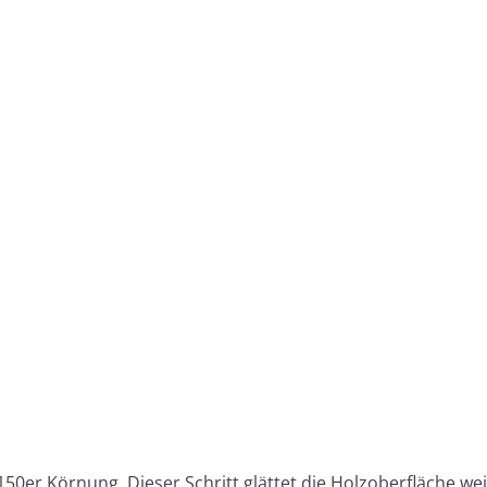
150er Körnung. Dieser Schritt glättet die Holzoberfläche we