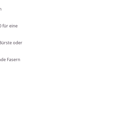
m
 für eine
 Bürste oder
nde Fasern