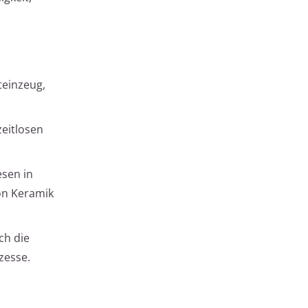
teinzeug,
zeitlosen
esen in
von Keramik
ch die
zesse.