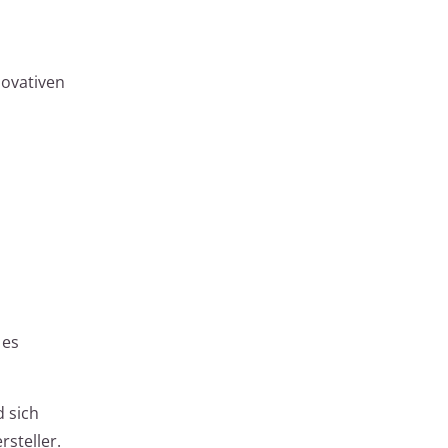
novativen
 es
d sich
steller.