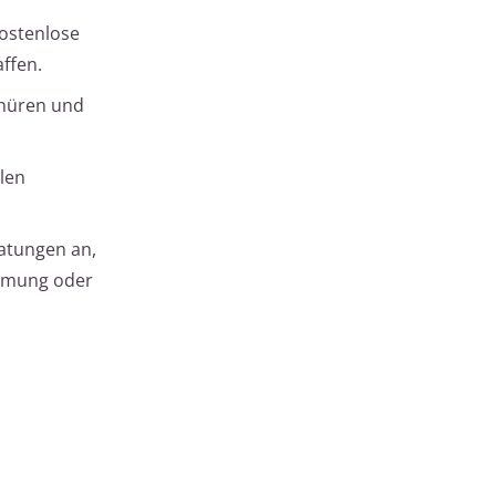
kostenlose
ffen.
chüren und
llen
ratungen an,
emmung oder