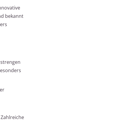
innovative
ind bekannt
ders
 strengen
besonders
er
 Zahlreiche