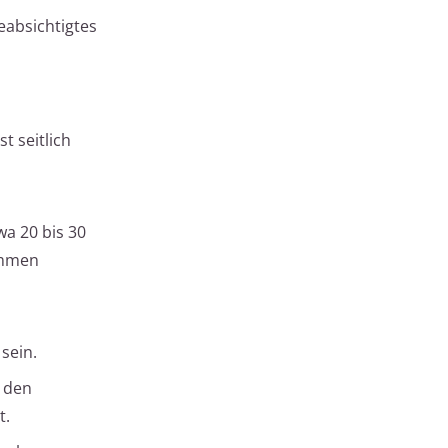
eabsichtigtes
t seitlich
wa 20 bis 30
ommen
sein.
e den
t.