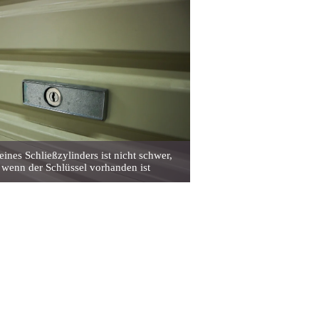
ines Schließzylinders ist nicht schwer,
 wenn der Schlüssel vorhanden ist