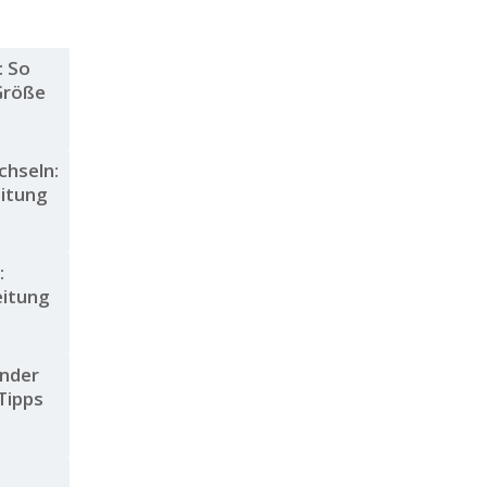
: So
 Größe
chseln:
eitung
:
eitung
inder
Tipps