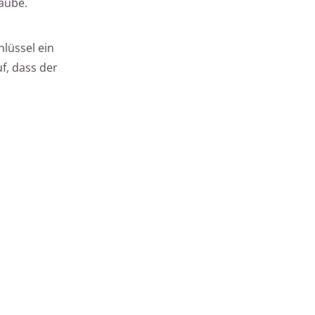
raube.
hlüssel ein
f, dass der