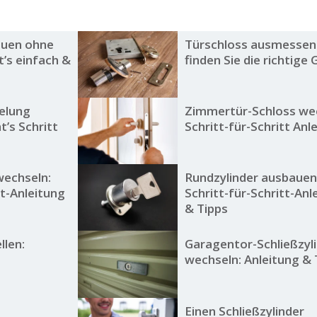
auen ohne
Türschloss ausmessen
t’s einfach &
finden Sie die richtige
elung
Zimmertür-Schloss we
’s Schritt
Schritt-für-Schritt Anl
wechseln:
Rundzylinder ausbauen
tt-Anleitung
Schritt-für-Schritt-Anl
& Tipps
llen:
Garagentor-Schließzyl
wechseln: Anleitung & 
Einen Schließzylinder