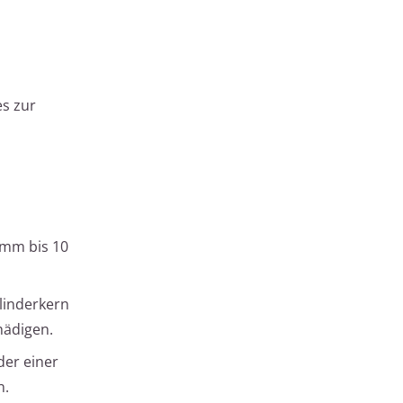
es zur
 mm bis 10
ylinderkern
hädigen.
der einer
n.