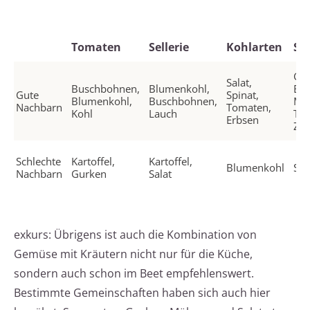
Tomaten
Sellerie
Kohlarten
Sa
Gur
Salat,
Buschbohnen,
Blumenkohl,
Bu
Gute
Spinat,
Blumenkohl,
Buschbohnen,
Mö
Nachbarn
Tomaten,
Kohl
Lauch
To
Erbsen
Zwi
Schlechte
Kartoffel,
Kartoffel,
Blumenkohl
Sel
Nachbarn
Gurken
Salat
exkurs: Übrigens ist auch die Kombination von
Gemüse mit Kräutern nicht nur für die Küche,
sondern auch schon im Beet empfehlenswert.
Bestimmte Gemeinschaften haben sich auch hier