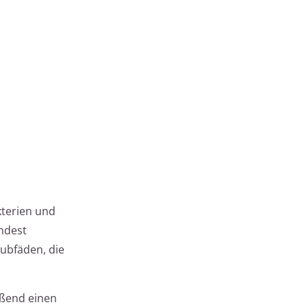
kterien und
ndest
aubfäden, die
eßend einen