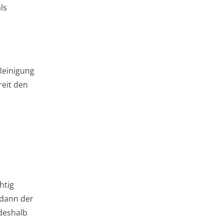
ls
Reinigung
reit den
htig
 dann der
deshalb