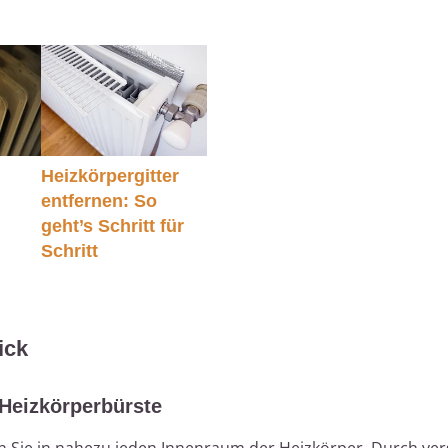
Heizkörpergitter
entfernen: So
geht’s Schritt für
Schritt
ick
 Heizkörperbürste
 Sie in nahezu jeden Innenraum der Heizkörper. Durch ve