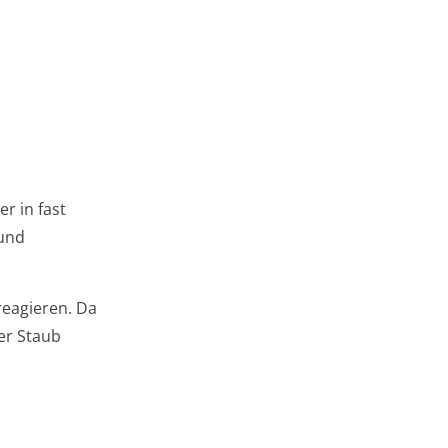
r in fast
 und
reagieren. Da
er Staub