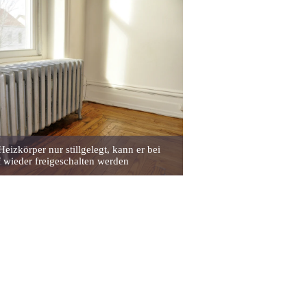
Heizkörper nur stillgelegt, kann er bei
 wieder freigeschalten werden