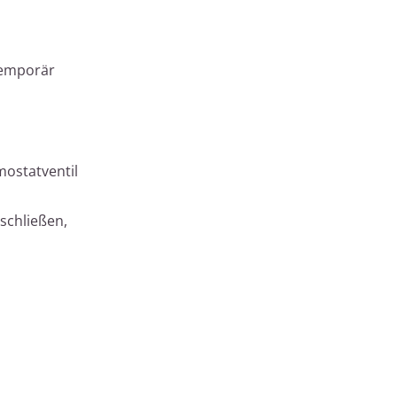
 temporär
mostatventil
schließen,