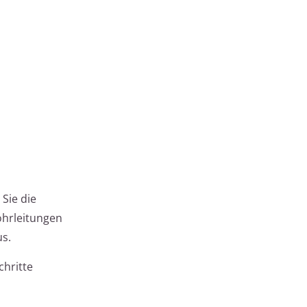
Sie die
ohrleitungen
us.
chritte