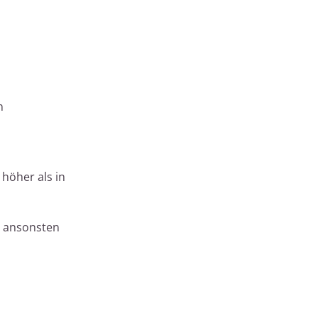
n
 höher als in
 – ansonsten