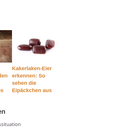
Kakerlaken-Eier
den
erkennen: So
sehen die
os
Eipäckchen aus
en
ssituation