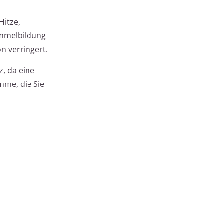
Hitze,
immelbildung
n verringert.
, da eine
mme, die Sie