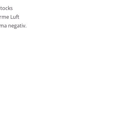
stocks
rme Luft
ma negativ.