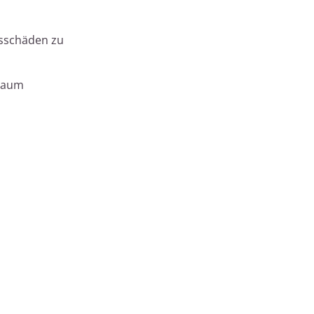
tsschäden zu
lraum