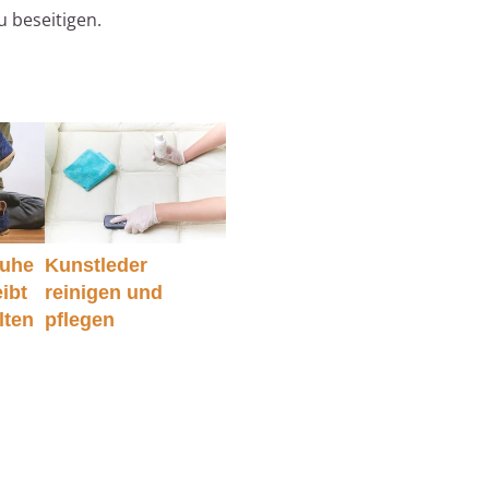
 beseitigen.
huhe
Kunstleder
eibt
reinigen und
lten
pflegen