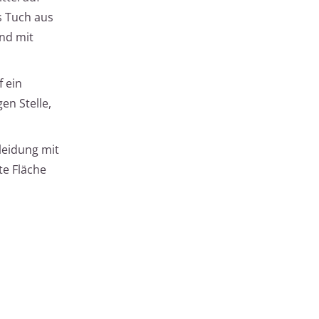
s Tuch aus
end mit
f ein
en Stelle,
leidung mit
e Fläche