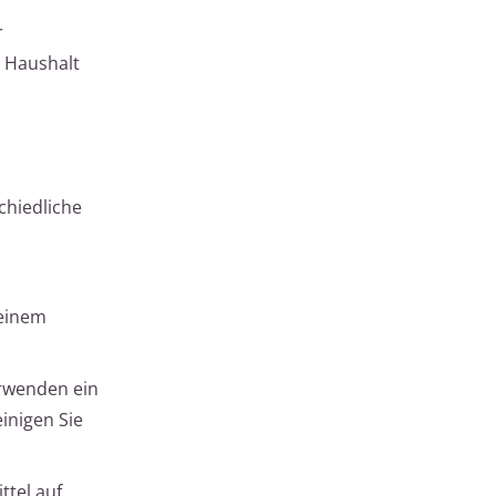
r
m Haushalt
chiedliche
 einem
erwenden ein
inigen Sie
ttel auf