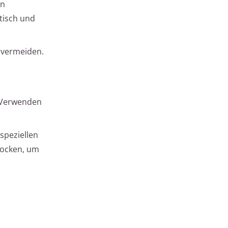
en
stisch und
 vermeiden.
. Verwenden
speziellen
trocken, um