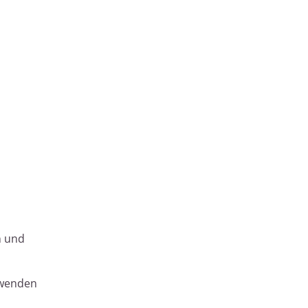
n und
rwenden