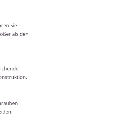
hren Sie
ößer als den
eichende
onstruktion.
chrauben
eiden.