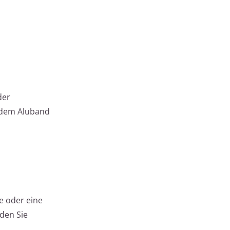
der
endem Aluband
e oder eine
nden Sie