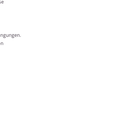
se
ingungen.
on