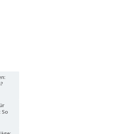
en:
n?
ür
: So
läge: