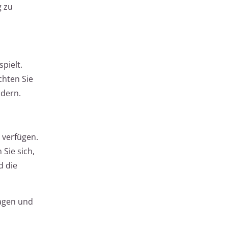
g zu
pielt.
chten Sie
ndern.
 verfügen.
Sie sich,
d die
ragen und