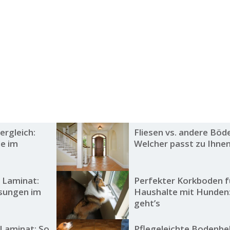
ergleich:
Fliesen vs. andere Böd
le im
Welcher passt zu Ihne
 Laminat:
Perfekter Korkboden f
sungen im
Haushalte mit Hunden
geht’s
 Laminat: So
Pflegeleichte Bodenbe