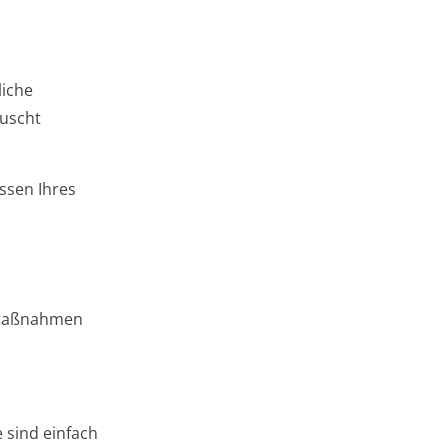
liche
auscht
ssen Ihres
 Maßnahmen
 sind einfach