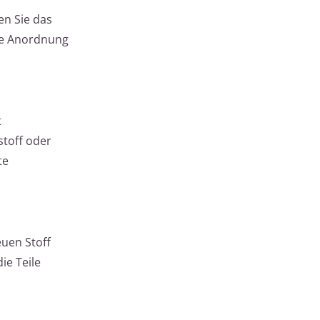
en Sie das
die Anordnung
t
stoff oder
te
euen Stoff
ie Teile