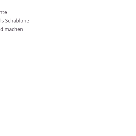
ähte
als Schablone
 und machen