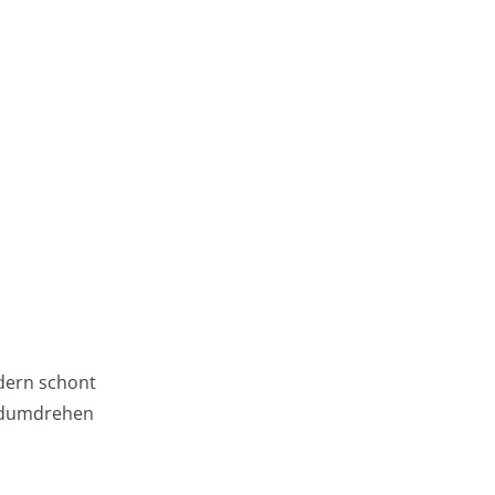
ndern schont
andumdrehen