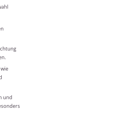
wahl
en
ichtung
en.
 wie
d
en und
besonders