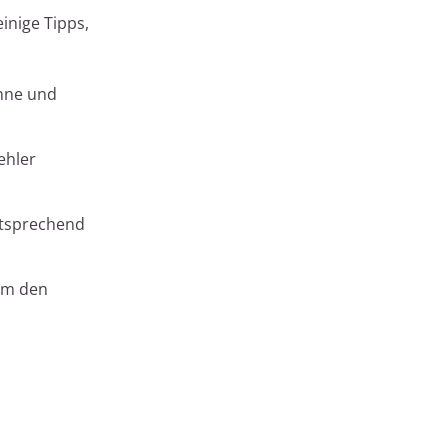
inige Tipps,
ehne und
ehler
ntsprechend
 um den