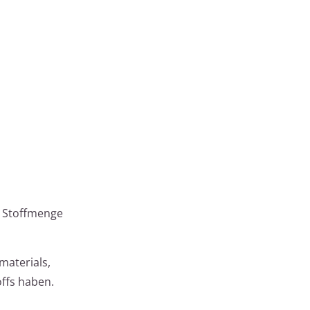
n Stoffmenge
materials,
offs haben.