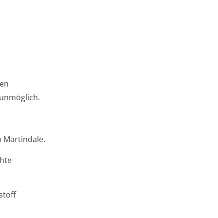
ten
 unmöglich.
h Martindale.
chte
stoff