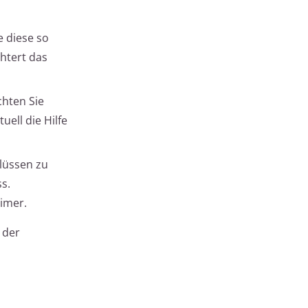
 diese so
chtert das
chten Sie
ell die Hilfe
lüssen zu
s.
Eimer.
 der