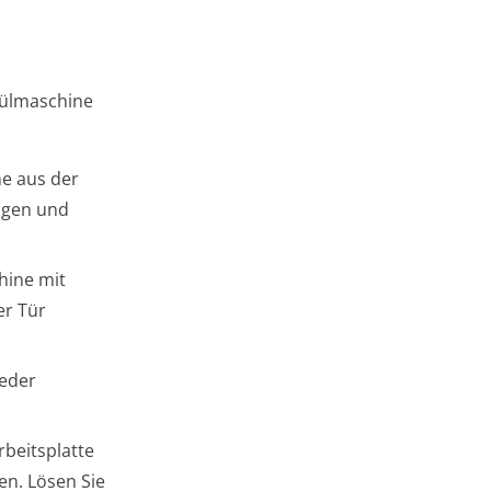
pülmaschine
ne aus der
lägen und
hine mit
er Tür
weder
beitsplatte
en. Lösen Sie