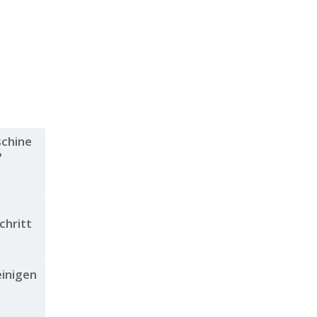
schine
?
chritt
einigen