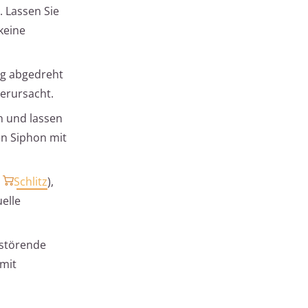
. Lassen Sie
keine
ig abgedreht
erursacht.
n und lassen
en Siphon mit
d
Schlitz
),
elle
 störende
mit