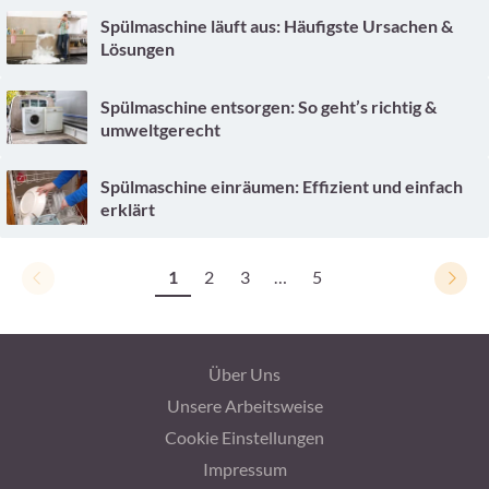
Spülmaschine läuft aus: Häufigste Ursachen &
Lösungen
Spülmaschine entsorgen: So geht’s richtig &
umweltgerecht
Spülmaschine einräumen: Effizient und einfach
erklärt
1
2
3
…
5
Über Uns
Unsere Arbeitsweise
Cookie Einstellungen
Impressum