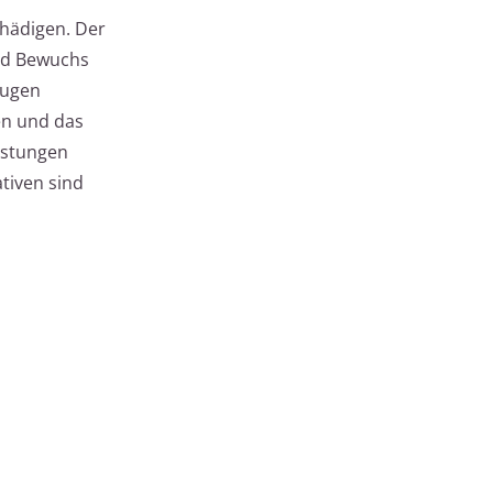
chädigen. Der
und Bewuchs
Fugen
en und das
astungen
tiven sind