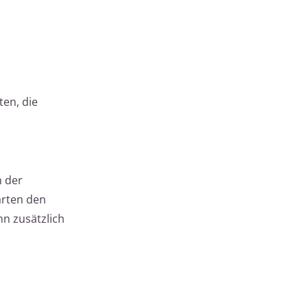
ten, die
n der
arten den
nn zusätzlich