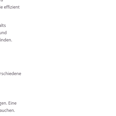
 effizient
lts
 und
inden.
rschiedene
gen. Eine
rauchen.