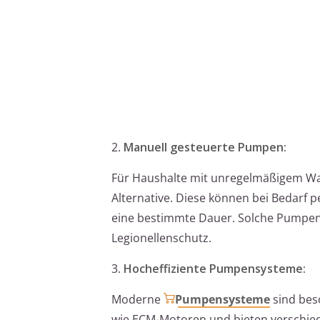
2.
Manuell gesteuerte Pumpen:
Für Haushalte mit unregelmäßigem Wa
Alternative. Diese können bei Bedarf p
eine bestimmte Dauer. Solche Pumpen b
Legionellenschutz.
3.
Hocheffiziente Pumpensysteme:
Moderne
Pumpensysteme
sind beso
wie ECM-Motoren und bieten verschied