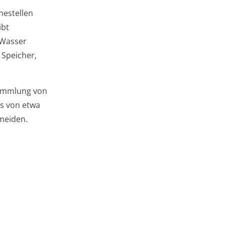
mestellen
ibt
 Wasser
 Speicher,
sammlung von
es von etwa
rmeiden.