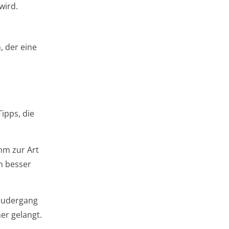
wird.
, der eine
ipps, die
mm zur Art
n besser
leudergang
er gelangt.