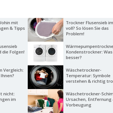
Wohin mit
Trockner Flusensieb i
ngen & Tipps
voll? So lösen Sie das
Problem!
usensieb
Wärmepumpentrockner
 die Folgen!
Kondenstrockner: Was 
besser?
m Vergleich:
Wäschetrockner-
 Ihnen?
Temperatur: Symbole
verstehen & richtig tr
t nicht:
Wäschetrockner-Schi
ngen im
Ursachen, Entfernung
Vorbeugung