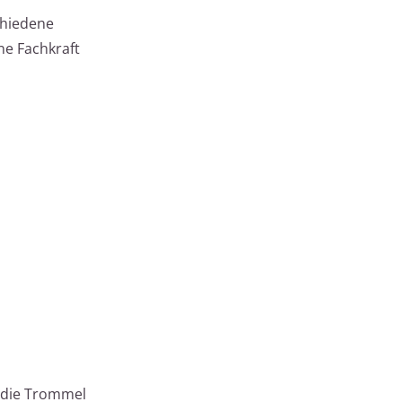
chiedene
ne Fachkraft
b die Trommel