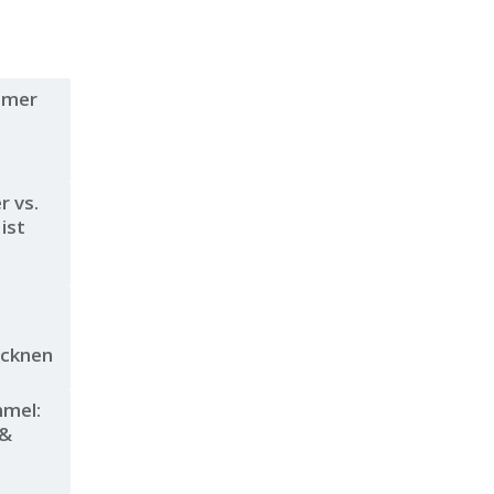
mmer
 vs.
ist
ocknen
mmel:
 &