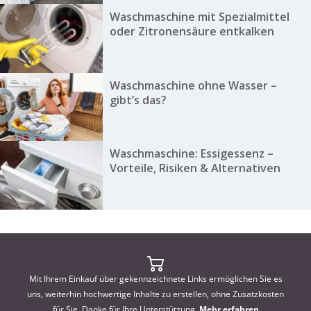
Waschmaschine mit Spezialmittel
oder Zitronensäure entkalken
Waschmaschine ohne Wasser –
gibt’s das?
Waschmaschine: Essigessenz –
Vorteile, Risiken & Alternativen
Mit Ihrem Einkauf über gekennzeichnete Links ermöglichen Sie es
uns, weiterhin hochwertige Inhalte zu erstellen, ohne Zusatzkosten
für Sie. Danke für Ihre Unterstützung.
Mehr erfahren