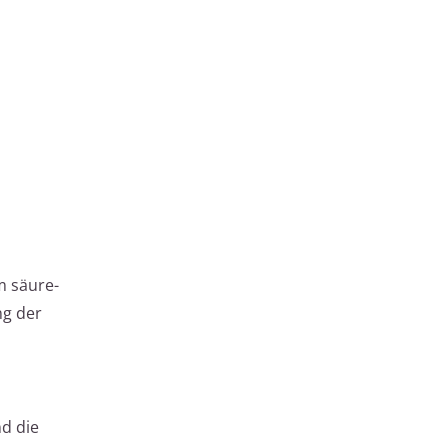
m säure-
ng der
d die