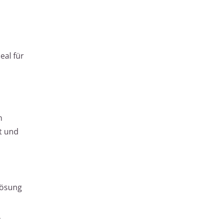
eal für
n
t und
lösung
.