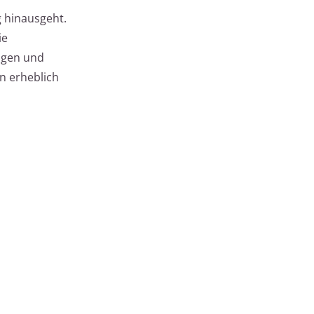
g hinausgeht.
ie
ngen und
n erheblich