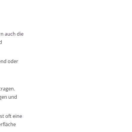
rn auch die
d
end oder
tragen.
igen und
t oft eine
rfläche