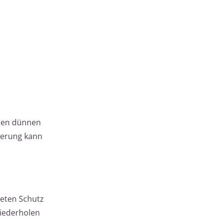
eren dünnen
euerung kann
ieten Schutz
Wiederholen