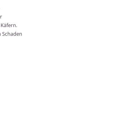
e
r
 Käfern.
n Schaden