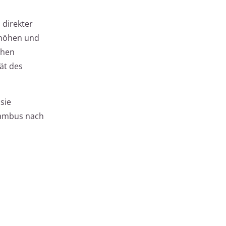
 direkter
rhöhen und
chen
ät des
sie
 Bambus nach