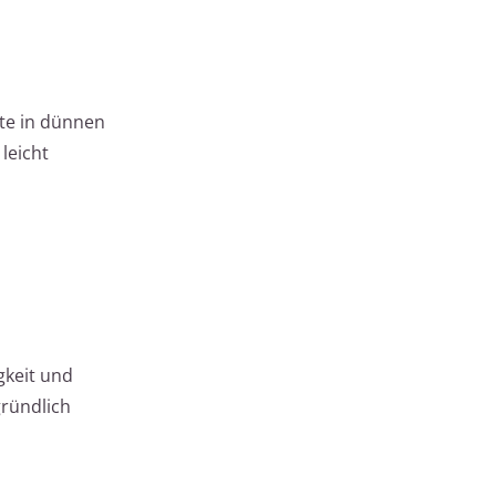
lte in dünnen
leicht
gkeit und
gründlich