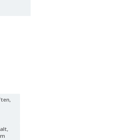
ften,
alt,
im