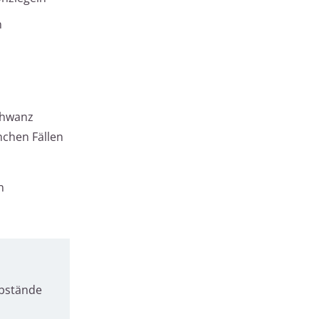
n
schwanz
nchen Fällen
n
abstände