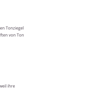
ben Tonziegel
aften von Ton
eil ihre