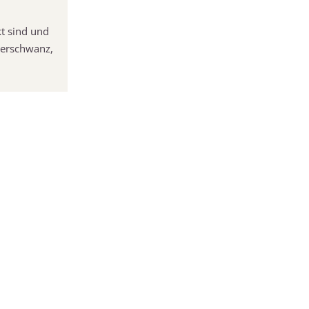
kt sind und
berschwanz,