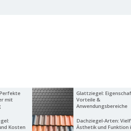
 Perfekte
Glattziegel: Eigenscha
er mit
Vorteile &
g
Anwendungsbereiche
gel:
Dachziegel-Arten: Vielf
 und Kosten
Ästhetik und Funktion 