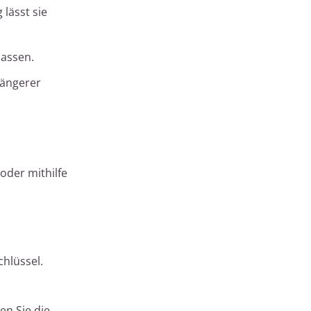
 lässt sie
lassen.
längerer
oder mithilfe
hlüssel.
ren Sie die