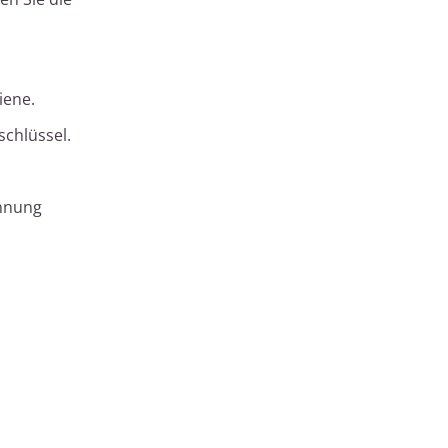
iene.
schlüssel.
annung