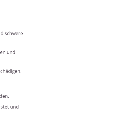
und schwere
sen und
schädigen.
den.
astet und