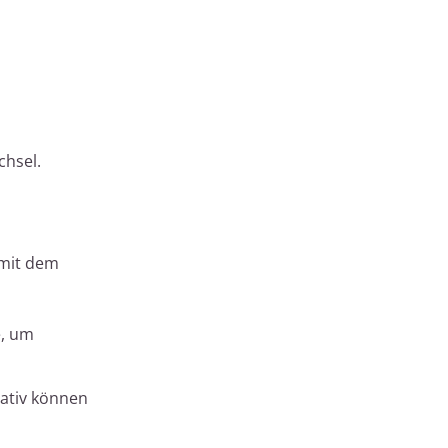
chsel.
 mit dem
e, um
nativ können