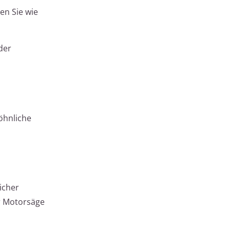
en Sie wie
der
öhnliche
icher
er Motorsäge