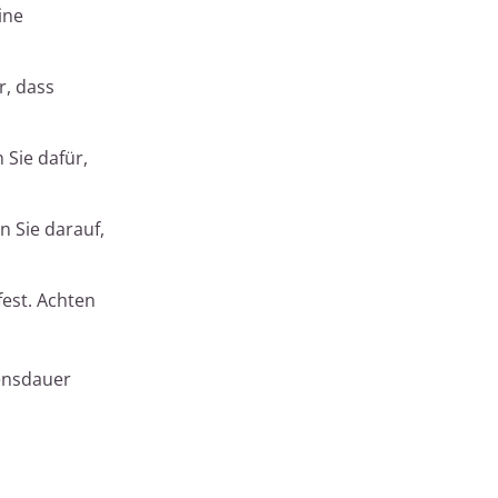
ine
r, dass
 Sie dafür,
n Sie darauf,
fest. Achten
bensdauer