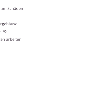
z, um Schäden
orgehäuse
ung.
en arbeiten