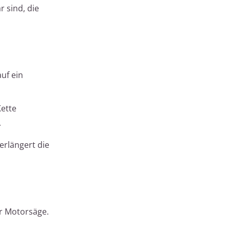
 sind, die
uf ein
Kette
.
erlängert die
er Motorsäge.