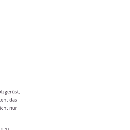
olzgerüst,
teht das
icht nur
rnen