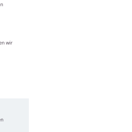
en
en wir
en