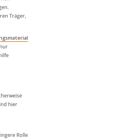
gen.
aren Träger,
ngsmaterial
 nur
ilfe
icherweise
ind hier
ringere Rolle