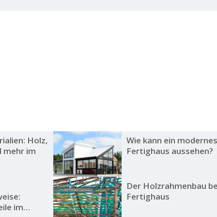
alien: Holz,
Wie kann ein moderne
d mehr im
Fertighaus aussehen?
Der Holzrahmenbau b
eise:
Fertighaus
ile im