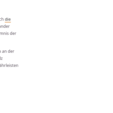
ich
die
ander
imnis der
n an der
lz
ährleisten