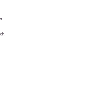
er
ch.