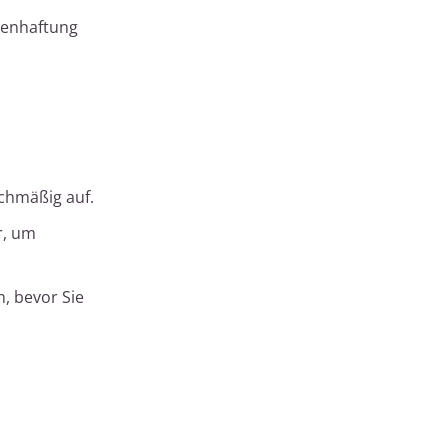
nkenhaftung
ichmäßig auf.
r, um
, bevor Sie