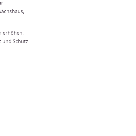
hr
wächshaus,
h erhöhen.
t und Schutz