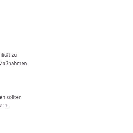
lität zu
en Maßnahmen
n sollten
ern.