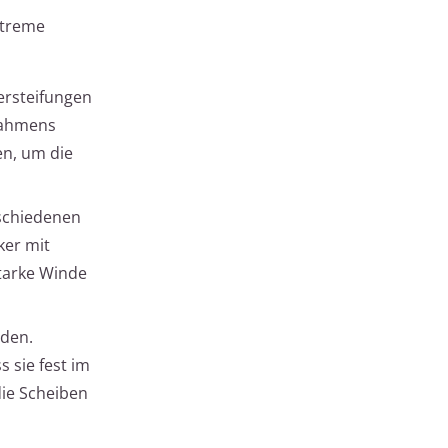
xtreme
Versteifungen
 Rahmens
en, um die
rschiedenen
ker mit
tarke Winde
rden.
s sie fest im
ie Scheiben