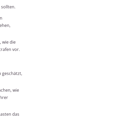
sollten.
en
ehen,
 wie die
trafen vor.
 geschätzt,
achen, wie
hrer
lasten das