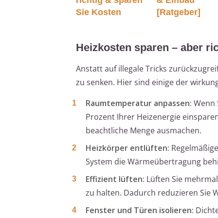
Sie Kosten
[Ratgeber]
Heizkosten sparen – aber ric
Anstatt auf illegale Tricks zurückzugre
zu senken. Hier sind einige der wirk
Raumtemperatur anpassen:
Wenn S
Prozent Ihrer Heizenergie einsparen
beachtliche Menge ausmachen.
Heizkörper entlüften:
Regelmäßiges 
System die Wärmeübertragung behi
Effizient lüften:
Lüften Sie mehrmals 
zu halten. Dadurch reduzieren Sie 
Fenster und Türen isolieren:
Dichte