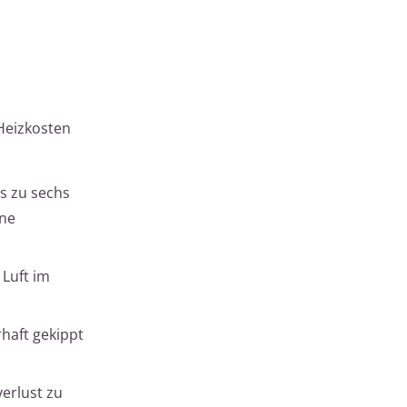
 Heizkosten
s zu sechs
ine
 Luft im
rhaft gekippt
erlust zu