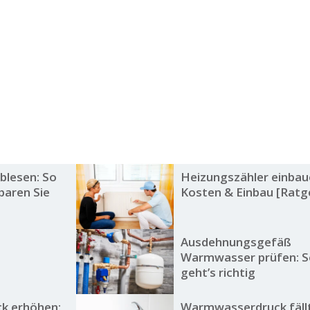
blesen: So
Heizungszähler einbau
sparen Sie
Kosten & Einbau [Ratg
Ausdehnungsgefäß
Warmwasser prüfen: 
geht’s richtig
k erhöhen:
Warmwasserdruck fäll