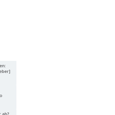
en:
eber]
So
t ab?