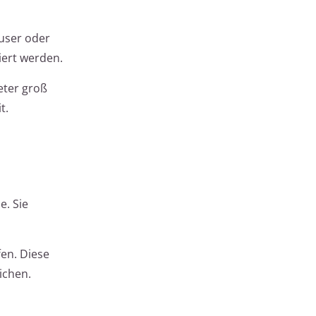
äuser oder
iert werden.
eter groß
t.
e. Sie
fen. Diese
ichen.