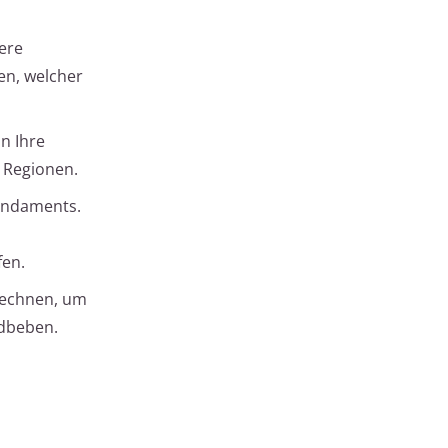
ere
en, welcher
n Ihre
 Regionen.
undaments.
fen.
rechnen, um
rdbeben.