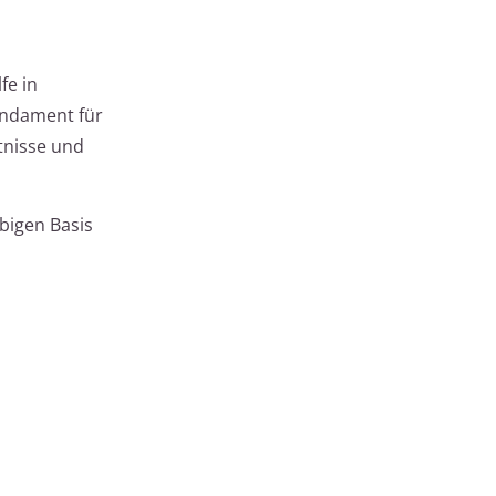
fe in
undament für
ltnisse und
ebigen Basis