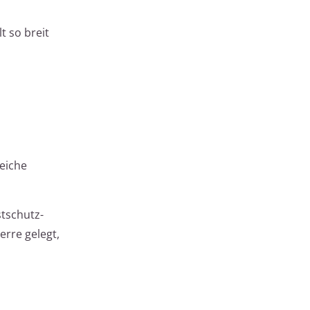
t so breit
weiche
tschutz-
erre gelegt,