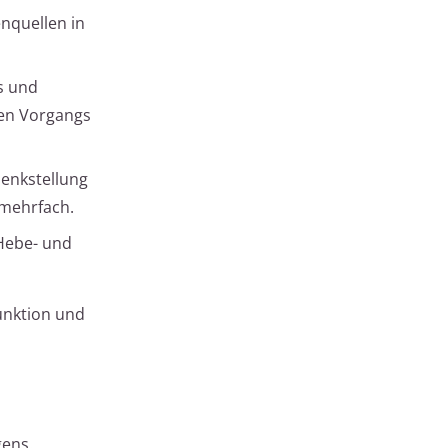
enquellen in
s und
ten Vorgangs
senkstellung
 mehrfach.
Hebe- und
unktion und
gens.