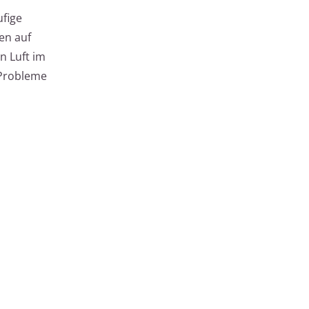
fige
en auf
n Luft im
 Probleme