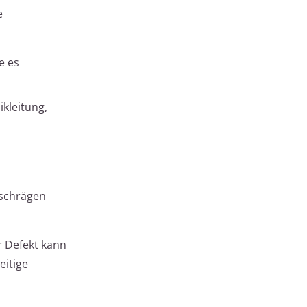
e
e es
kleitung,
schrägen
r Defekt kann
eitige