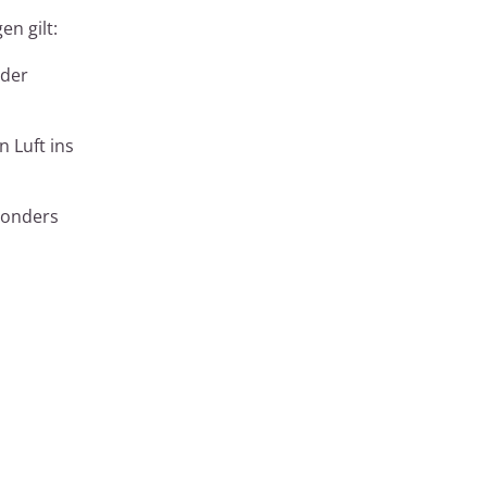
n gilt:
oder
 Luft ins
sonders