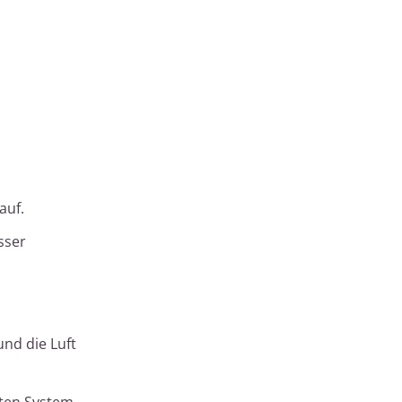
auf.
sser
nd die Luft
mten System