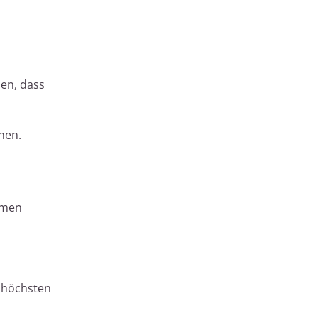
len, dass
hen.
hmen
 höchsten