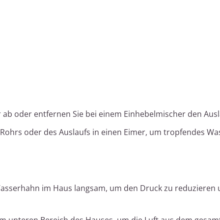
 ab oder entfernen Sie bei einem Einhebelmischer den Ausl
s Rohrs oder des Auslaufs in einen Eimer, um tropfendes Wa
asserhahn im Haus langsam, um den Druck zu reduzieren u
m unteren Bereich des Hauses, um die Luft aus dem gesa