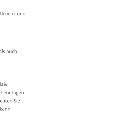
ffizienz und
als auch
ktiv
schenetagen
chten Sie
 kann.