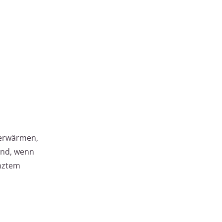
 erwärmen,
sind, wenn
enztem