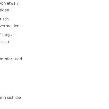
von etwa 7
eiden.
tisch
 vermeiden.
chtigkeit
ms zu
komfort und
nn sich die