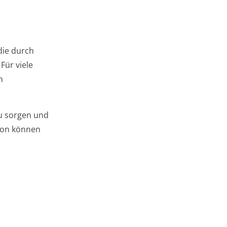
die durch
Für viele
n
u sorgen und
tion können