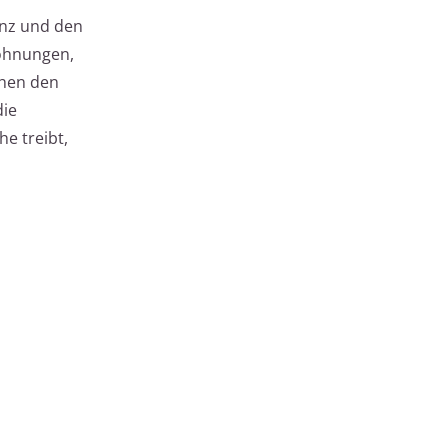
enz und den
ohnungen,
öhen den
die
e treibt,