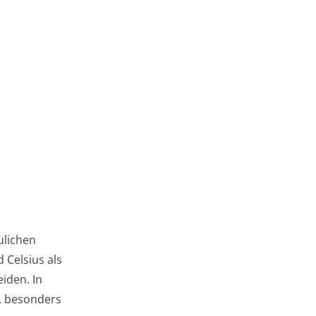
ulichen
 Celsius als
iden. In
n, besonders