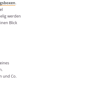
ngsboxen
.
el
pelig werden
inen Blick
eines
n.
ln und Co.