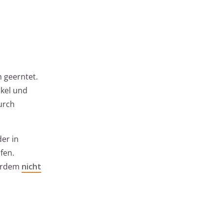
 geerntet.
nkel und
urch
er in
fen.
ßerdem
nicht