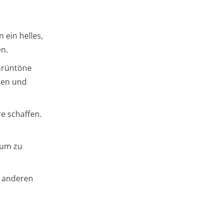
 ein helles,
en.
 Grüntöne
ten und
e schaffen.
aum zu
t anderen