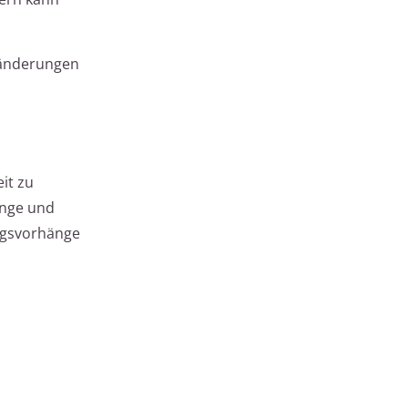
ränderungen
it zu
änge und
ungsvorhänge