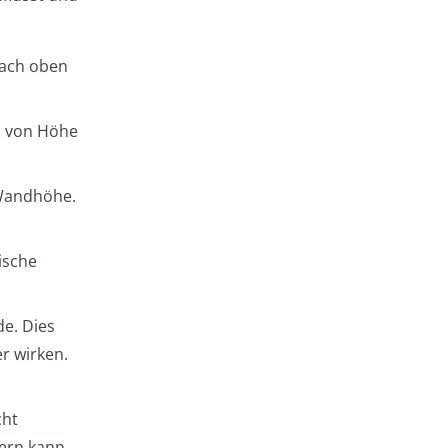
 nach oben
hl von Höhe
 Wandhöhe.
ische
de. Dies
r wirken.
cht
dern kann