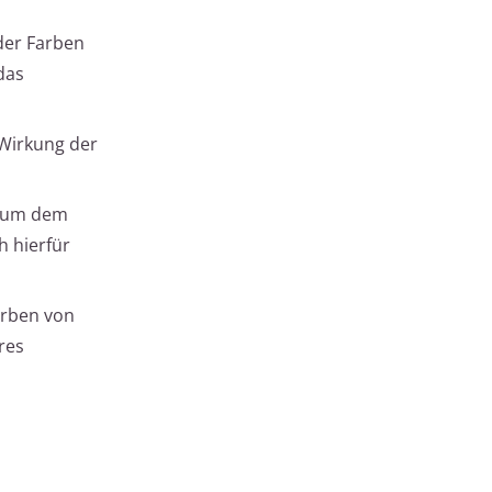
der Farben
das
 Wirkung der
, um dem
h hierfür
arben von
res