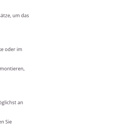
sätze, um das
ke oder im
 montieren,
glichst an
n Sie