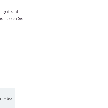
ignifikant
d, lassen Sie
n – So