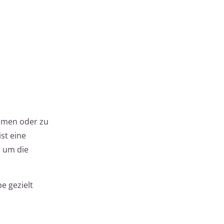
äumen oder zu
st eine
d um die
e gezielt