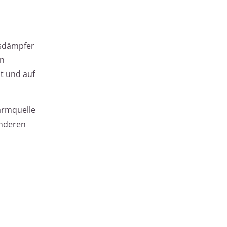
gsdämpfer
en
t und auf
ärmquelle
anderen