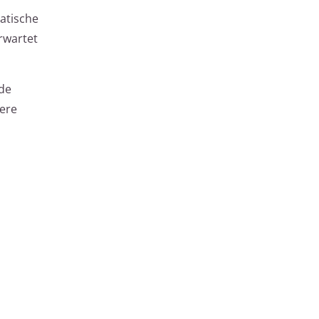
atische
rwartet
de
ere