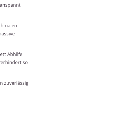
k anspannt
schmalen
massive
tt Abhilfe
verhindert so
n zuverlässig