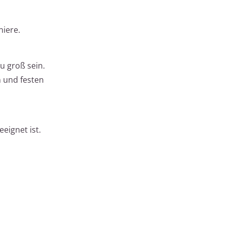
niere.
u groß sein.
n und festen
eignet ist.