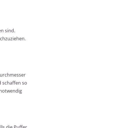
n sind.
achzuziehen.
 Durchmesser
d schaffen so
 notwendig
lls die Puffer