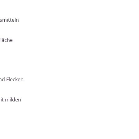
smitteln
fläche
nd Flecken
it milden