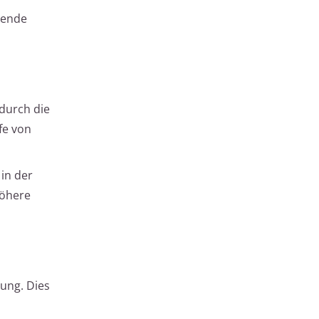
dende
 durch die
fe von
in der
höhere
ung. Dies