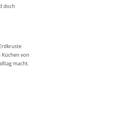
nd doch
Erdkruste
en Küchen von
alltag macht.