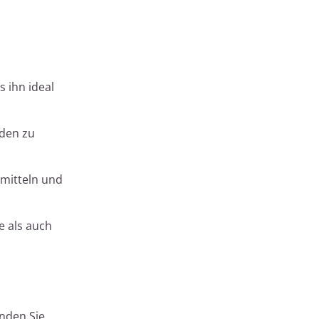
 ihn ideal
aden zu
smitteln und
 als auch
nden Sie