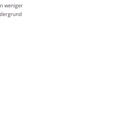
in weniger
rdergrund