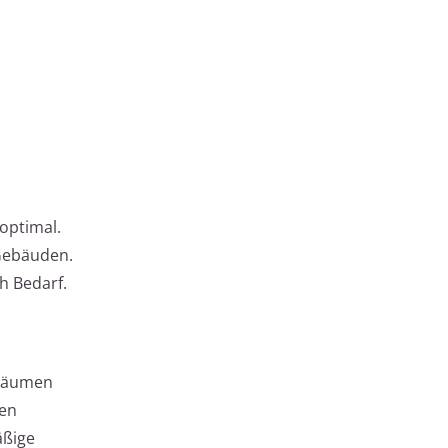
optimal.
 Gebäuden.
h Bedarf.
rräumen
den
äßige