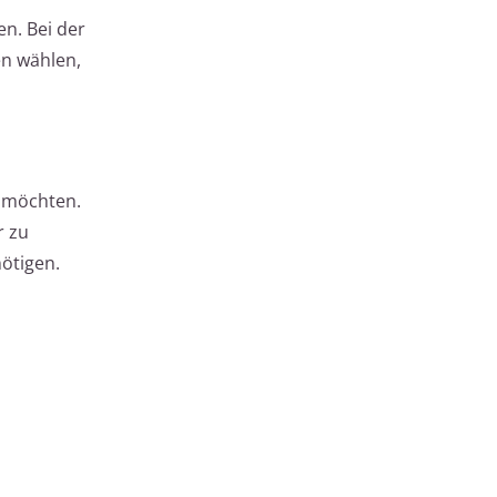
en. Bei der
en wählen,
n möchten.
r zu
nötigen.