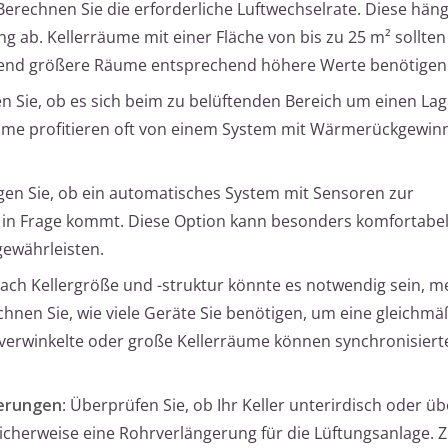
 Berechnen Sie die erforderliche Luftwechselrate. Diese hän
g ab. Kellerräume mit einer Fläche von bis zu 25 m² sollte
rend größere Räume entsprechend höhere Werte benötigen
n Sie, ob es sich beim zu belüftenden Bereich um einen L
e profitieren oft von einem System mit Wärmerückgewin
gen Sie, ob ein automatisches System mit Sensoren zur
 in Frage kommt. Diese Option kann besonders komfortabel
 gewährleisten.
 nach Kellergröße und -struktur könnte es notwendig sein, 
chnen Sie, wie viele Geräte Sie benötigen, um eine gleichmä
 verwinkelte oder große Kellerräume können synchronisiert
derungen
: Überprüfen Sie, ob Ihr Keller unterirdisch oder übe
licherweise eine Rohrverlängerung für die Lüftungsanlage. 