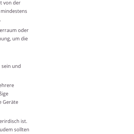
gt von der
n mindestens
.
agerraum oder
nung, um die
 sein und
mehrere
ßige
e Geräte
rirdisch ist.
Zudem sollten