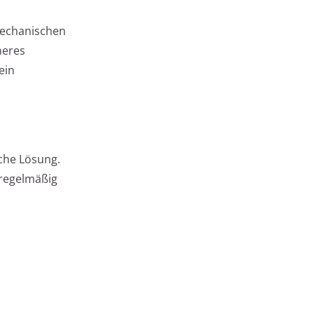
mechanischen
neres
ein
sche Lösung.
 regelmäßig