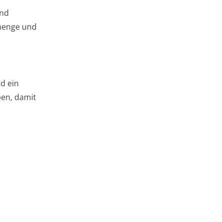
und
menge und
d ein
ben, damit