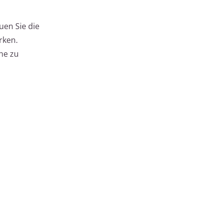
uen Sie die
rken.
he zu