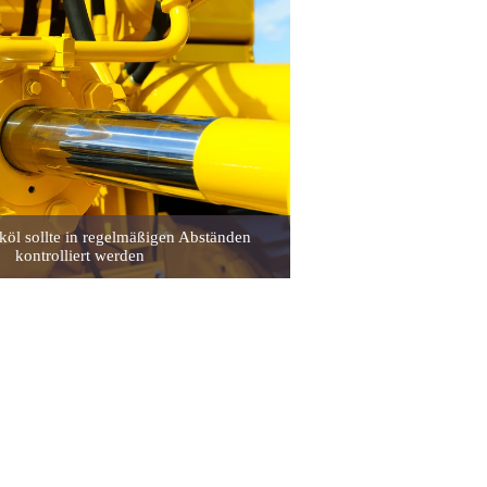
köl sollte in regelmäßigen Abständen
kontrolliert werden