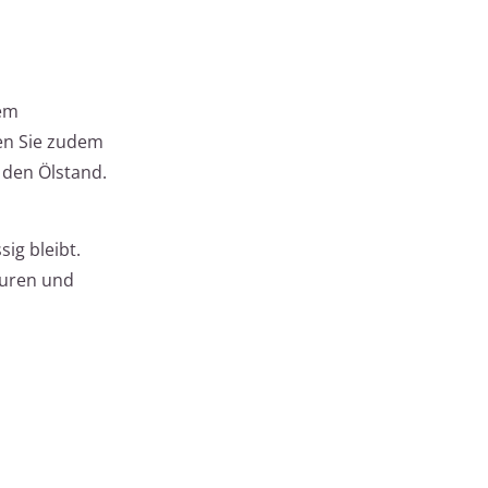
tem
fen Sie zudem
 den Ölstand.
sig bleibt.
turen und