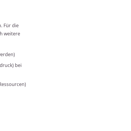
 Für die
ch weitere
werden)
druck) bei
 Ressourcen)