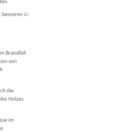
den.
it besseren U-
im Brandfall
tion von
ch
ch die
des Holzes
sse im
ei