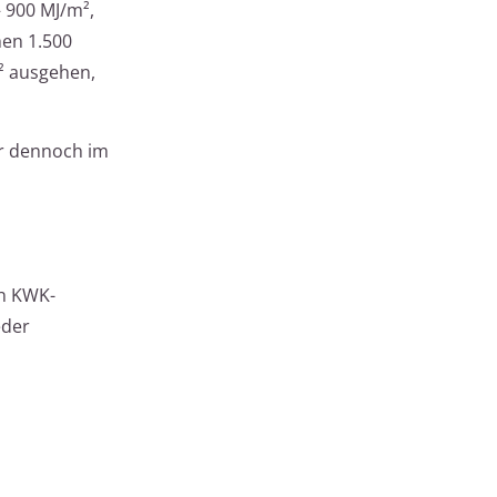
– 900 MJ/m²,
hen 1.500
m² ausgehen,
er dennoch im
en KWK-
eder