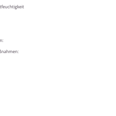
feuchtigkeit
n:
aßnahmen: