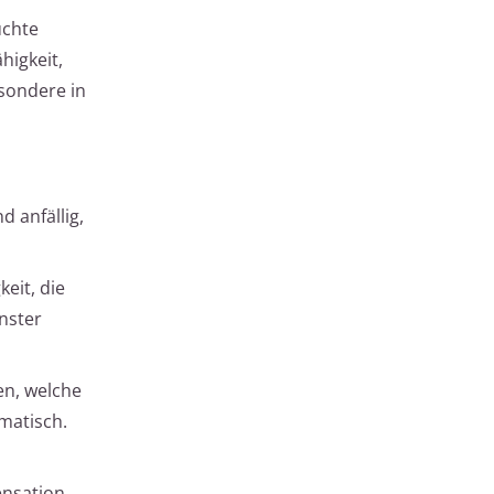
uchte
higkeit,
esondere in
d anfällig,
eit, die
nster
en, welche
ematisch.
ensation