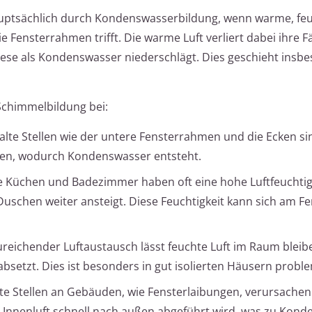
hauptsächlich durch Kondenswasserbildung, wenn warme, fe
 Fensterrahmen trifft. Die warme Luft verliert dabei ihre Fä
diese als Kondenswasser niederschlägt. Dies geschieht insb
 Schimmelbildung bei:
alte Stellen wie der untere Fensterrahmen und die Ecken sin
chen, wodurch Kondenswasser entsteht.
e Küchen und Badezimmer haben oft eine hohe Luftfeuchtigk
uschen weiter ansteigt. Diese Feuchtigkeit kann sich am Fe
zureichender Luftaustausch lässt feuchte Luft im Raum bleib
absetzt. Dies ist besonders in gut isolierten Häusern probl
e Stellen an Gebäuden, wie Fensterlaibungen, verursachen
nnenluft schnell nach außen abgeführt wird, was zu Kond