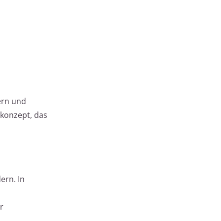
ern und
konzept, das
ern. In
r