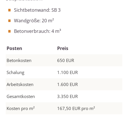
Sichtbetonwand: SB 3
Wandgröße: 20 m²
Betonverbrauch: 4 m³
Posten
Preis
Betonkosten
650 EUR
Schalung
1.100 EUR
Arbeitskosten
1.600 EUR
Gesamtkosten
3.350 EUR
Kosten pro m²
167,50 EUR pro m²