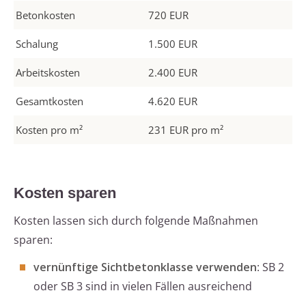
Betonkosten
720 EUR
Schalung
1.500 EUR
Arbeitskosten
2.400 EUR
Gesamtkosten
4.620 EUR
Kosten pro m²
231 EUR pro m²
Kosten sparen
Kosten lassen sich durch folgende Maßnahmen
sparen:
vernünftige Sichtbetonklasse verwenden
: SB 2
oder SB 3 sind in vielen Fällen ausreichend