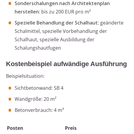
Sonderschalungen nach Architektenplan
herstellen
: bis zu 200 EUR pro m²
Spezielle Behandlung der Schalhaut
: geänderte
Schalmittel, spezielle Vorbehandlung der
Schalhaut, spezielle Ausbildung der
Schalungshautfugen
Kostenbeispiel aufwändige Ausführung
Beispielsituation:
Sichtbetonwand: SB 4
Wandgröße: 20 m²
Betonverbrauch: 4 m³
Posten
Preis