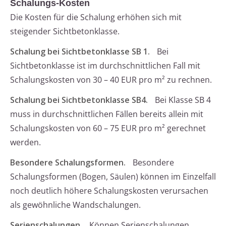
Schalungs-Kosten
Die Kosten für die Schalung erhöhen sich mit
steigender Sichtbetonklasse.
Schalung bei Sichtbetonklasse SB 1.
Bei
Sichtbetonklasse ist im durchschnittlichen Fall mit
Schalungskosten von 30 – 40 EUR pro m² zu rechnen.
Schalung bei Sichtbetonklasse SB4.
Bei Klasse SB 4
muss in durchschnittlichen Fällen bereits allein mit
Schalungskosten von 60 – 75 EUR pro m² gerechnet
werden.
Besondere Schalungsformen.
Besondere
Schalungsformen (Bogen, Säulen) können im Einzelfall
noch deutlich höhere Schalungskosten verursachen
als gewöhnliche Wandschalungen.
Serienschalungen.
Können Serienschalungen