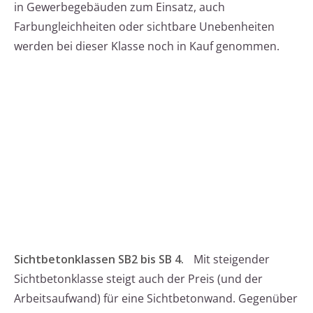
in Gewerbegebäuden zum Einsatz, auch
Farbungleichheiten oder sichtbare Unebenheiten
werden bei dieser Klasse noch in Kauf genommen.
Sichtbetonklassen SB2 bis SB 4.
Mit steigender
Sichtbetonklasse steigt auch der Preis (und der
Arbeitsaufwand) für eine Sichtbetonwand. Gegenüber