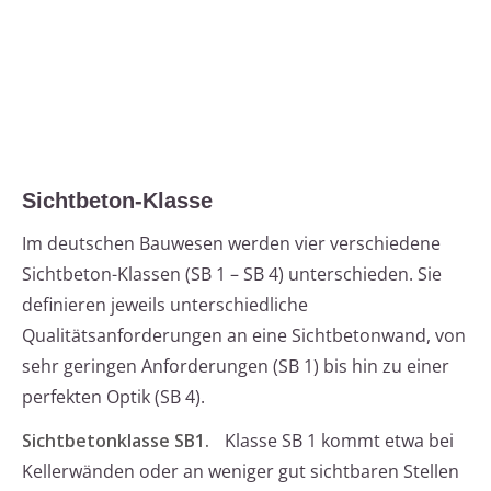
Sichtbeton-Klasse
Im deutschen Bauwesen werden vier verschiedene
Sichtbeton-Klassen (SB 1 – SB 4) unterschieden. Sie
definieren jeweils unterschiedliche
Qualitätsanforderungen an eine Sichtbetonwand, von
sehr geringen Anforderungen (SB 1) bis hin zu einer
perfekten Optik (SB 4).
Sichtbetonklasse SB1.
Klasse SB 1 kommt etwa bei
Kellerwänden oder an weniger gut sichtbaren Stellen