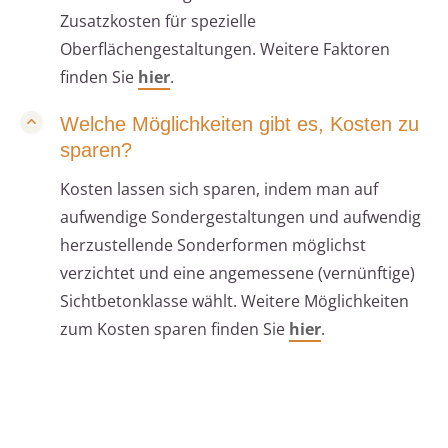
Zusatzkosten für spezielle
Oberflächengestaltungen. Weitere Faktoren
finden Sie
hier
.
Welche Möglichkeiten gibt es, Kosten zu
sparen?
Kosten lassen sich sparen, indem man auf
aufwendige Sondergestaltungen und aufwendig
herzustellende Sonderformen möglichst
verzichtet und eine angemessene (vernünftige)
Sichtbetonklasse wählt. Weitere Möglichkeiten
zum Kosten sparen finden Sie
hier
.