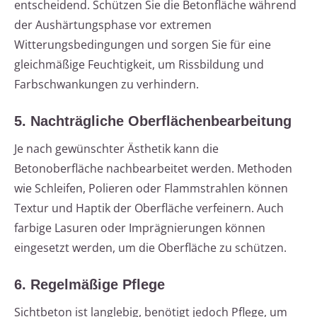
entscheidend. Schützen Sie die Betonfläche während
der Aushärtungsphase vor extremen
Witterungsbedingungen und sorgen Sie für eine
gleichmäßige Feuchtigkeit, um Rissbildung und
Farbschwankungen zu verhindern.
5. Nachträgliche Oberflächenbearbeitung
Je nach gewünschter Ästhetik kann die
Betonoberfläche nachbearbeitet werden. Methoden
wie Schleifen, Polieren oder Flammstrahlen können
Textur und Haptik der Oberfläche verfeinern. Auch
farbige Lasuren oder Imprägnierungen können
eingesetzt werden, um die Oberfläche zu schützen.
6. Regelmäßige Pflege
Sichtbeton ist langlebig, benötigt jedoch Pflege, um