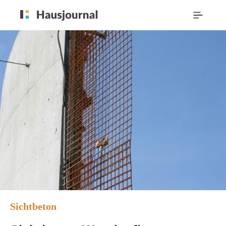
Sichtbeton