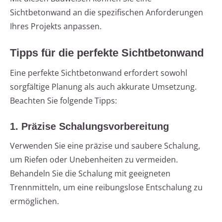
Sichtbetonwand an die spezifischen Anforderungen
Ihres Projekts anpassen.
Tipps für die perfekte Sichtbetonwand
Eine perfekte Sichtbetonwand erfordert sowohl
sorgfältige Planung als auch akkurate Umsetzung.
Beachten Sie folgende Tipps:
1. Präzise Schalungsvorbereitung
Verwenden Sie eine präzise und saubere Schalung,
um Riefen oder Unebenheiten zu vermeiden.
Behandeln Sie die Schalung mit geeigneten
Trennmitteln, um eine reibungslose Entschalung zu
ermöglichen.