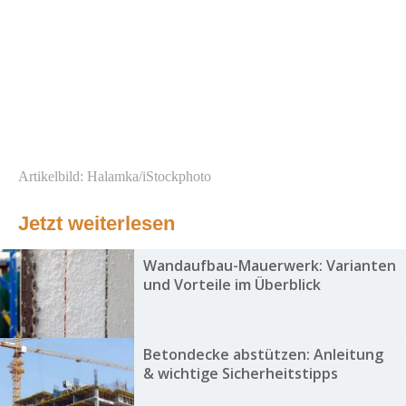
Artikelbild: Halamka/iStockphoto
Jetzt weiterlesen
Wandaufbau-Mauerwerk: Varianten
und Vorteile im Überblick
Betondecke abstützen: Anleitung
& wichtige Sicherheitstipps