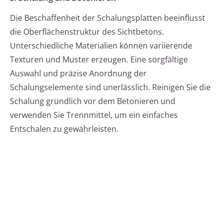
Die Beschaffenheit der Schalungsplatten beeinflusst
die Oberflächenstruktur des Sichtbetons.
Unterschiedliche Materialien können variierende
Texturen und Muster erzeugen. Eine sorgfältige
Auswahl und präzise Anordnung der
Schalungselemente sind unerlässlich. Reinigen Sie die
Schalung gründlich vor dem Betonieren und
verwenden Sie Trennmittel, um ein einfaches
Entschalen zu gewährleisten.