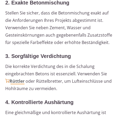
2. Exakte Betonmischung
Stellen Sie sicher, dass die Betonmischung exakt auf
die Anforderungen Ihres Projekts abgestimmt ist.
Verwenden Sie neben Zement, Wasser und
Gesteinskörnungen auch gegebenenfalls Zusatzstoffe
für spezielle Farbeffekte oder erhöhte Beständigkeit.
3. Sorgfältige Verdichtung
Die korrekte Verdichtung des in die Schalung
eingebrachten Betons ist essenziell. Verwenden Sie
Rüttler
oder Rüttelbretter, um Lufteinschlüsse und
Hohlräume zu vermeiden.
4. Kontrollierte Aushärtung
Eine gleichmäßige und kontrollierte Aushärtung ist