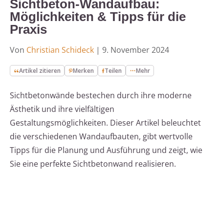
Sichtbeton-Wandaufbau:
Möglichkeiten & Tipps für die
Praxis
Von
Christian Schideck
|
9. November 2024
Artikel zitieren
Merken
Teilen
Mehr
Sichtbetonwände bestechen durch ihre moderne
Ästhetik und ihre vielfältigen
Gestaltungsmöglichkeiten. Dieser Artikel beleuchtet
die verschiedenen Wandaufbauten, gibt wertvolle
Tipps für die Planung und Ausführung und zeigt, wie
Sie eine perfekte Sichtbetonwand realisieren.