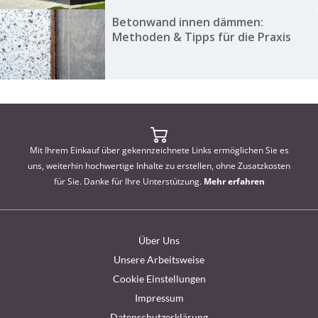
Betonwand innen dämmen:
Methoden & Tipps für die Praxis
Mit Ihrem Einkauf über gekennzeichnete Links ermöglichen Sie es
uns, weiterhin hochwertige Inhalte zu erstellen, ohne Zusatzkosten
für Sie. Danke für Ihre Unterstützung.
Mehr erfahren
Über Uns
Unsere Arbeitsweise
Cookie Einstellungen
Impressum
Datenschutzerklärung