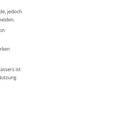
de, jedoch
meiden.
von
irken
ssers ist
 Nutzung