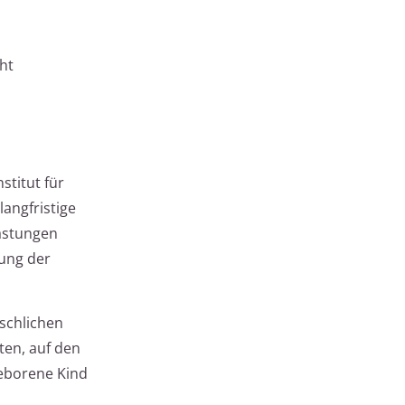
ht
stitut für
langfristige
lastungen
bung der
nschlichen
ten, auf den
geborene Kind