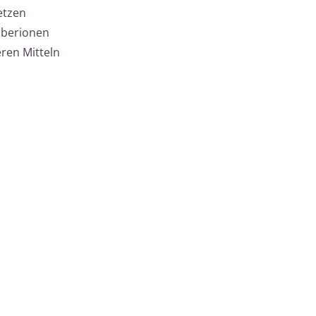
etzen
ilberionen
ren Mitteln