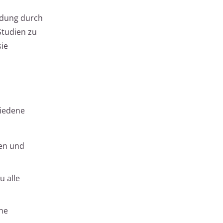
idung durch
Studien zu
sie
hiedene
den und
u alle
ine