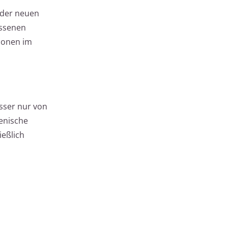
 der neuen
assenen
ionen im
sser nur von
ienische
ießlich