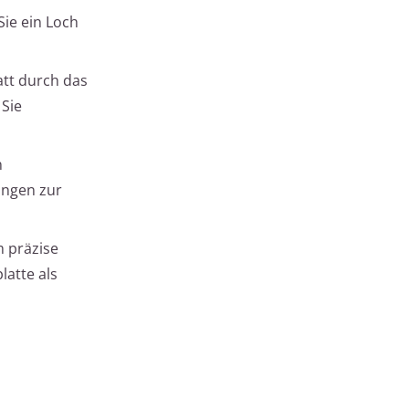
Sie ein Loch
att durch das
 Sie
n
ingen zur
m präzise
latte als