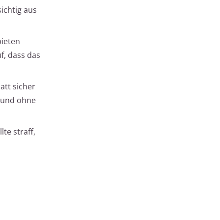
ichtig aus
bieten
f, dass das
att sicher
t und ohne
te straff,