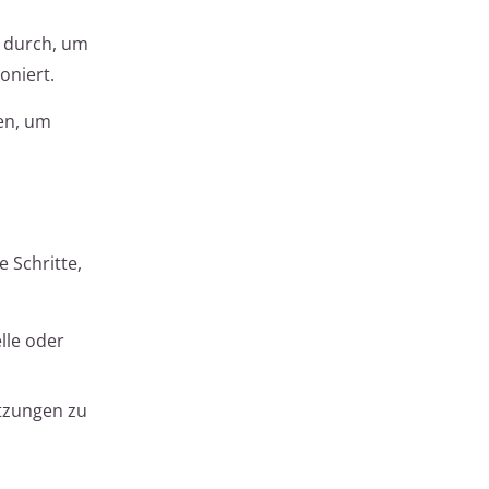
f durch, um
oniert.
en, um
e Schritte,
lle oder
etzungen zu