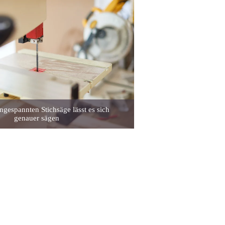
ingespannten Stichsäge lässt es sich
genauer sägen