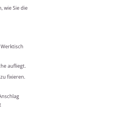
 wie Sie die
n Werktisch
he aufliegt.
u fixieren.
 Anschlag
t