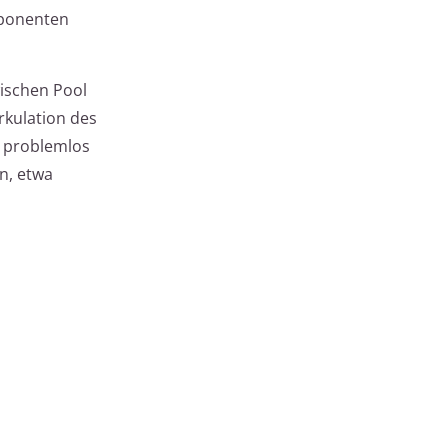
mponenten
wischen Pool
rkulation des
n problemlos
n, etwa