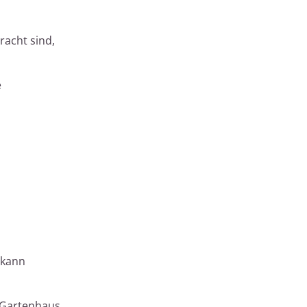
racht sind,
e
 kann
as Gartenhaus