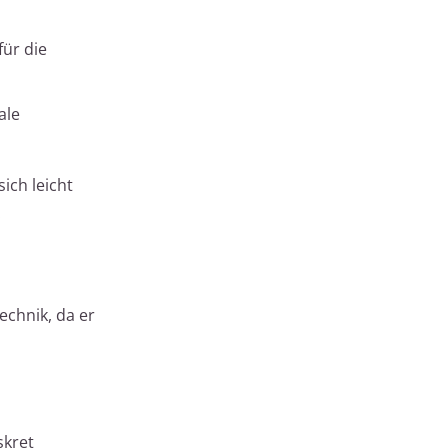
für die
ale
ich leicht
.
echnik, da er
skret