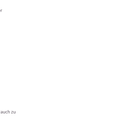
er
rauch zu