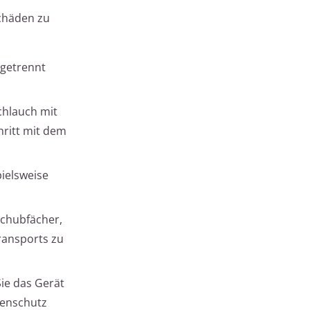
Schäden zu
 getrennt
chlauch mit
hritt mit dem
pielsweise
Schubfächer,
ransports zu
Sie das Gerät
ntenschutz