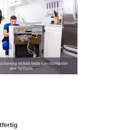
sicherung sichert beim Geschirrspüler
den Spülarm
fertig