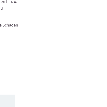
son hinzu,
zu
ne Schäden