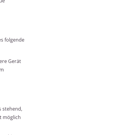
eue
es folgende
ere Gerät
um
s stehend,
t möglich