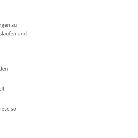
ngen zu
slaufen und
 den
ll
iese so,