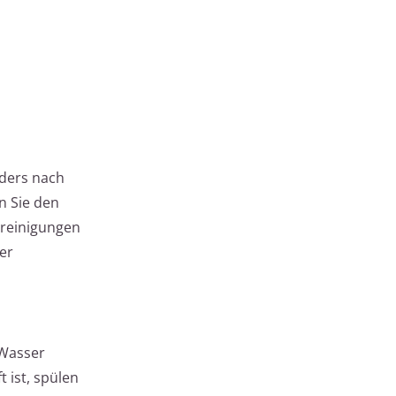
nders nach
n Sie den
nreinigungen
er
 Wasser
 ist, spülen