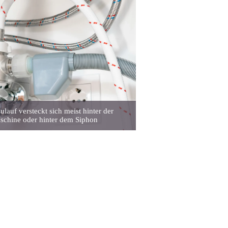
lauf versteckt sich meist hinter der
schine oder hinter dem Siphon