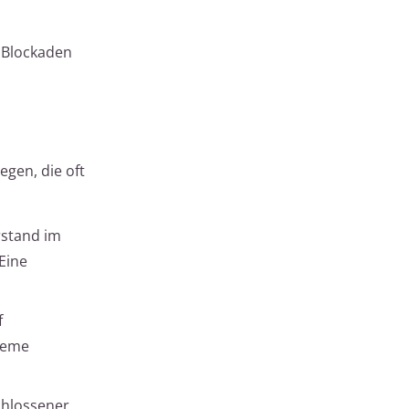
e Blockaden
gen, die oft
stand im
 Eine
f
bleme
chlossener