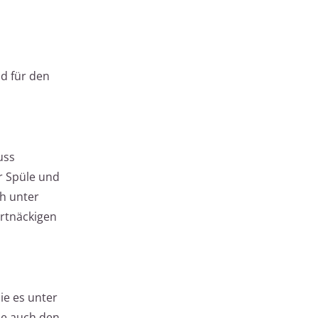
d für den
uss
r Spüle und
ch unter
rtnäckigen
ie es unter
ie auch den