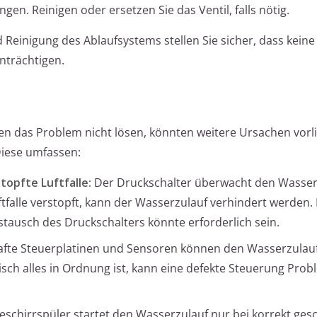
gen. Reinigen oder ersetzen Sie das Ventil, falls nötig.
Reinigung des Ablaufsystems stellen Sie sicher, dass kein
nträchtigen.
 das Problem nicht lösen, könnten weitere Ursachen vorlie
Diese umfassen:
topfte Luftfalle:
Der Druckschalter überwacht den Wasser
uftfalle verstopft, kann der Wasserzulauf verhindert werden.
ustausch des Druckschalters könnte erforderlich sein.
afte Steuerplatinen und Sensoren können den Wasserzulau
ch alles in Ordnung ist, kann eine defekte Steuerung Pro
schirrspüler startet den Wasserzulauf nur bei korrekt ges