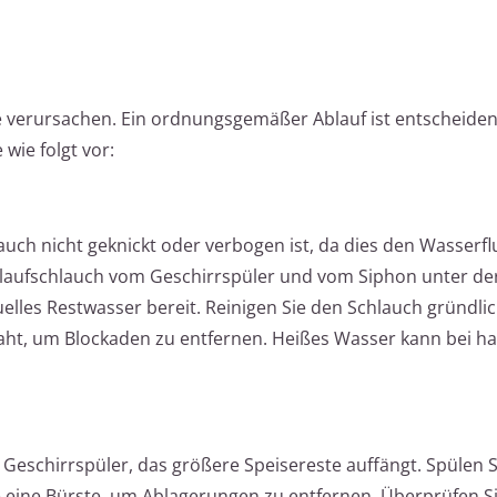
verursachen. Ein ordnungsgemäßer Ablauf ist entscheiden
wie folgt vor:
auch nicht geknickt oder verbogen ist, da dies den Wasserfl
laufschlauch vom Geschirrspüler und vom Siphon unter de
uelles Restwasser bereit. Reinigen Sie den Schlauch gründli
ht, um Blockaden zu entfernen. Heißes Wasser kann bei ha
 Geschirrspüler, das größere Speisereste auffängt. Spülen S
eine Bürste, um Ablagerungen zu entfernen. Überprüfen S