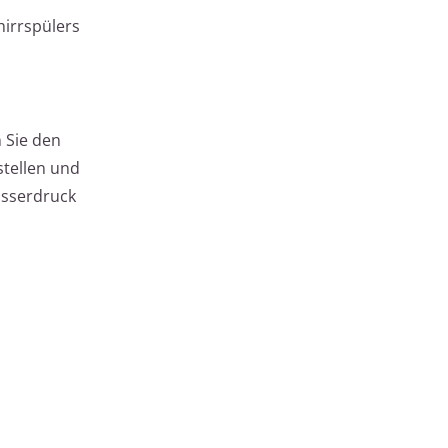
hirrspülers
 Sie den
tellen und
Wasserdruck