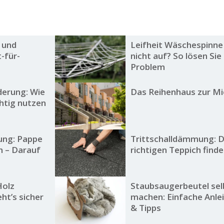
 und
Leifheit Wäschespinne
t-für-
nicht auf? So lösen Sie
Problem
erung: Wie
Das Reihenhaus zur Mi
chtig nutzen
ung: Pappe
Trittschalldämmung: 
n – Darauf
richtigen Teppich find
Holz
Staubsaugerbeutel sel
ht’s sicher
machen: Einfache Anle
& Tipps