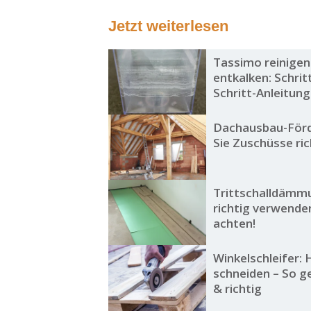
Jetzt weiterlesen
Tassimo reinigen
entkalken: Schrit
Schritt-Anleitung
Dachausbau-Förd
Sie Zuschüsse ri
Trittschalldämm
richtig verwende
achten!
Winkelschleifer: 
schneiden – So ge
& richtig