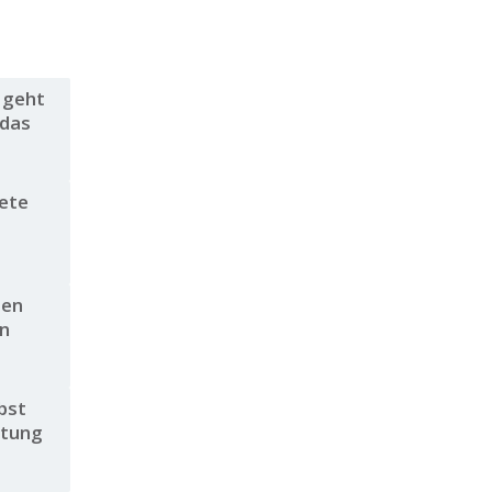
 geht
 das
ete
Den
en
bst
itung