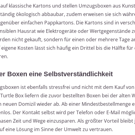
n auf klassische Kartons und stellen Umzugsboxen aus Kunsts
lständig ökologisch abbaubar, zudem erweisen sie sich wä
egenüber einfachen Pappkartons. Die Kartons sind in versc
ensiblen Hausrat wie Elektrogeräte oder Wertgegenstände z
en nicht gekauft, sondern für einen oder mehrere Tage a
igene Kosten lässt sich häufig ein Drittel bis die Hälfte für
ren.
r Boxen eine Selbstverständlichkeit
gsboxen ist ebenfalls stressfrei und nicht mit dem Kauf vo
Turtle Box liefern die zuvor bestellten Boxen bei der alte
neuen Domizil wieder ab. Ab einer Mindestbestellmenge er
os. Der Kontakt selbst wird per Telefon oder E-Mail möglic
asen Zeit und Wege einzusparen. Als größter Vorteil bleibt
f eine Lösung im Sinne der Umwelt zu vertrauen.