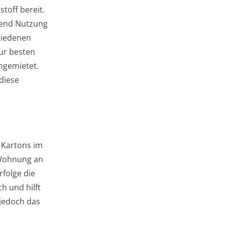
toff bereit.
hrend Nutzung
hiedenen
ur besten
ngemietet.
 diese
n Kartons im
n Wohnung an
folge die
h und hilft
 jedoch das